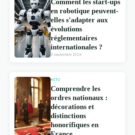
Comment les start-ups
en robotique peuvent-
elles s'adapter aux
évolutions
réglementaires
internationales ?
3 septembre 2024
ACTU
Comprendre les
ordres nationaux :
décorations et
distinctions
honorifiques en
France