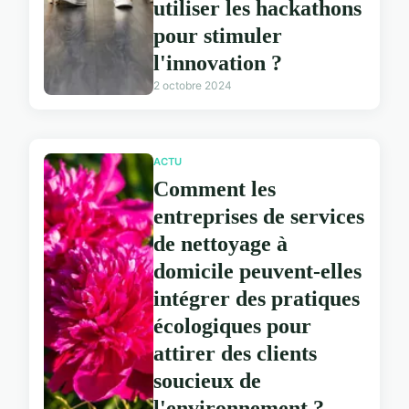
utiliser les hackathons
pour stimuler
l'innovation ?
2 octobre 2024
ACTU
Comment les
entreprises de services
de nettoyage à
domicile peuvent-elles
intégrer des pratiques
écologiques pour
attirer des clients
soucieux de
l'environnement ?