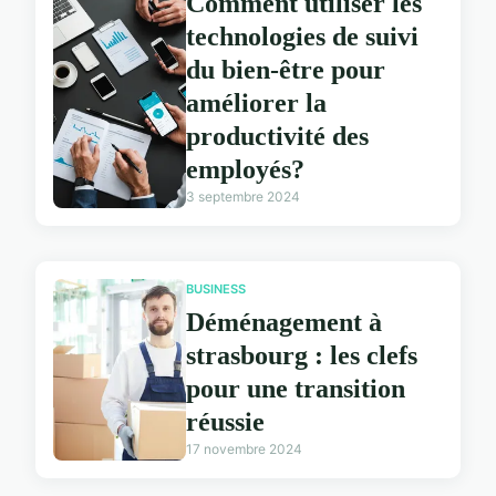
Comment utiliser les
technologies de suivi
du bien-être pour
améliorer la
productivité des
employés?
3 septembre 2024
BUSINESS
Déménagement à
strasbourg : les clefs
pour une transition
réussie
17 novembre 2024