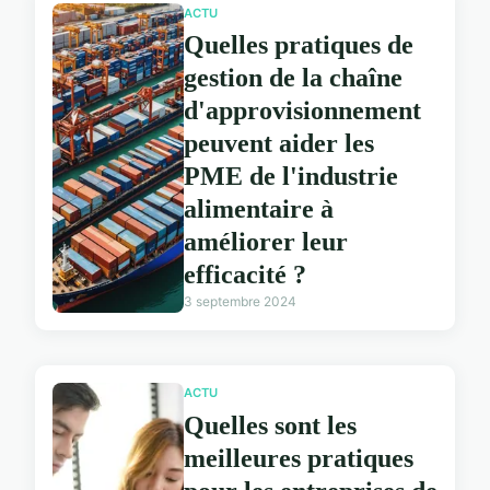
ACTU
Quelles pratiques de
gestion de la chaîne
d'approvisionnement
peuvent aider les
PME de l'industrie
alimentaire à
améliorer leur
efficacité ?
3 septembre 2024
ACTU
Quelles sont les
meilleures pratiques