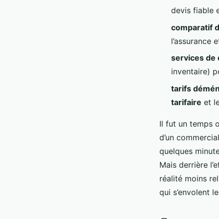
Nicet
•
06/04/2026 12:01
•
9 min de lecture
devis fiable 
comparatif
l’assurance e
services d
inventaire) 
tarifs dém
tarifaire
et l
Il fut un temps 
d’un commercial,
quelques minute
Mais derrière l’
réalité moins re
qui s’envolent l