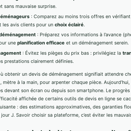
et sans mauvaise surprise.
 déménageurs
: Comparez au moins trois offres en vérifiant 
t les avis clients pour un
choix éclairé
.
e déménagement
: Préparez vos informations à l’avance (ph
pour une
planification efficace
et un déménagement serein.
énagement
: Évitez les pièges du prix bas : privilégiez la
tra
es prestations clairement définies.
où obtenir un devis de déménagement signifiait attendre chez
 mètre à la main, pour arpenter chaque pièce. Aujourd’hui, 
s devant son écran ou depuis son smartphone. Le progrès ?
efficacité affichée de certains outils de devis en ligne se ca
luisante : des estimations approximatives, des garanties flo
e jour J. Savoir choisir sa plateforme, c’est éviter les mauvai