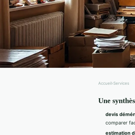
Accueil
›
Services
SERVICES
Une synthès
Comparatif des meille
devis démé
obtenir votre devis 
comparer fac
estimation