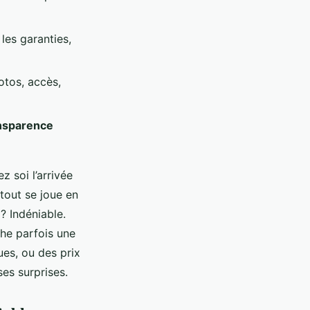
les garanties,
otos, accès,
nsparence
 soi l’arrivée
tout se joue en
 Indéniable.
che parfois une
ues, ou des prix
ses surprises.