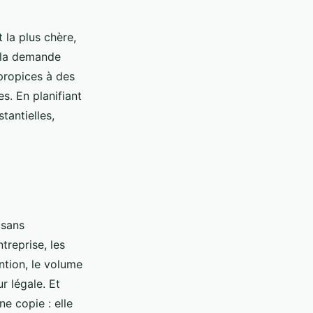
 la plus chère,
 la demande
 propices à des
es. En planifiant
antielles,
 sans
reprise, les
ention, le volume
r légale. Et
ne copie : elle