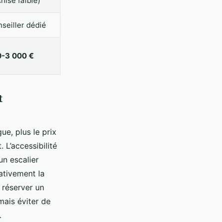
hise faible)
seiller dédié
0-3 000 €
t
ue, plus le prix
 L’accessibilité
un escalier
ativement la
 réserver un
mais éviter de
.