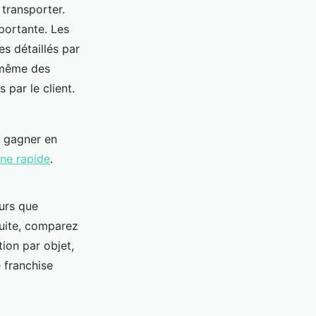
transporter.
mportante. Les
es détaillés par
t même des
par le client.
r gagner en
ne rapide
.
ours que
suite, comparez
ion par objet,
 franchise