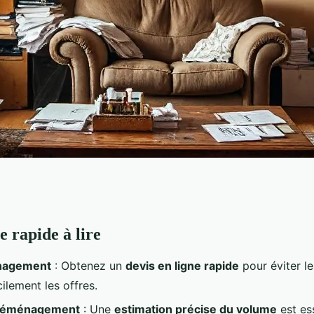
e rapide à lire
urs sites pour
nagement
: Obtenez un
devis en ligne rapide
pour éviter le
déménagement
ilement les offres.
 déménagement
: Une
estimation précise du volume
est es