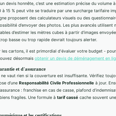
un devis honnête, c’est une estimation précise du volume à 
 à 15 % peut vite se traduire par une surcharge tarifaire i
igne proposent des calculateurs visuels ou des questionnair
possibilité d’envoyer des photos. Les plus avancés utilisen
bles d’estimer les mètres cubes à partir d’images envoyées 
rop basse ou trop rapide devrait toujours alerter.
les cartons, il est primordial d'évaluer votre budget - pou
s pouvez désormais
obtenir un devis de déménagement en lig
arantie et d'assurance
 ne vaut rien si la couverture est insuffisante. Vérifiez touj
pose d’une
Responsabilité Civile Professionnelle
à jour. En
’assurance : franchise en cas de casse, plafond d’indemnisat
biens fragiles. Une formule à
tarif cassé
cache souvent une
umérique et les certifications