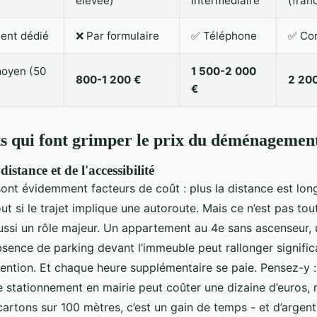
élevée)
Intermédiaire
(franc
nt dédié
❌ Par formulaire
✅ Téléphone
✅ Con
 moyen (50
1 500-2 000
800-1 200 €
2 20
€
s qui font grimper le prix du déménagemen
istance et de l'accessibilité
ont évidemment facteurs de coût : plus la distance est long
t si le trajet implique une autoroute. Mais ce n’est pas tout.
ussi un rôle majeur. Un appartement au 4e sans ascenseur, 
bsence de parking devant l’immeuble peut rallonger signific
vention. Et chaque heure supplémentaire se paie. Pensez-y :
stationnement en mairie peut coûter une dizaine d’euros, 
cartons sur 100 mètres, c’est un gain de temps - et d’argent