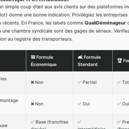
un simple coup d’œil aux avis clients sur des plateformes 
lot) donne une bonne indication. Privilégiez les entreprise
vis récents. En France, les labels comme
QualiDéménageur
à une chambre syndicale sont des gages de sérieux. Vérifiez
tion au registre des transporteurs.
🎒 Formule
🛋️ Formule
🏆 Fo
Économique
Standard
 les
❌ Non
✅ Partiel
✅ Tot
emontage
❌ Non
✅ Oui
✅ Oui
✅ Base (franchise
✅
✅ Pr
luse