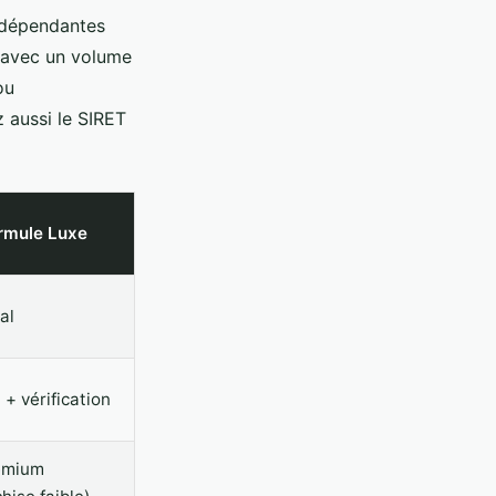
indépendantes
s avec un volume
ou
 aussi le SIRET
rmule Luxe
al
 + vérification
emium