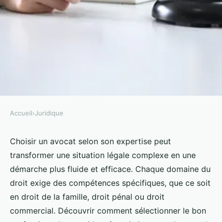
Accueil
›
Juridique
JURIDIQUE
Trouver un avocat par
Choisir un avocat selon son expertise peut
transformer une situation légale complexe en une
expertises : choisissez le bon
démarche plus fluide et efficace. Chaque domaine du
professionnel
droit exige des compétences spécifiques, que ce soit
en droit de la famille, droit pénal ou droit
Clément
•
24 novembre 2024
•
6 min de lecture
commercial. Découvrir comment sélectionner le bon